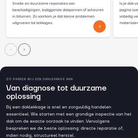
Snelle en duurzame reparaties van
Is je dak 
beschadigingen, losliggende dakpannen of scheuren
pagina ove
in bitumen. Zo voorkom je dat kleine problemen
volledig 
uitgroeien tot lekkages.
materiale
ZO PAKKEN WIJ EEN DAKLEKKAGE AAN
Van diagnose tot duurzame
oplossing
Bij een daklekkage is snel en zorgvuldig handelen
essentieel. We starten met een grondige inspectie van het
dak om de exacte oorzaak te vinden. Vervolgens
bespreken we de beste oplossing: directe reparatie of,
indien nodig, structureel herstel.