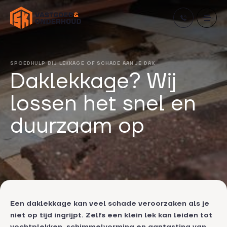
Skip
to
content
SPOEDHULP BIJ LEKKAGE OF SCHADE AAN JE DAK
Daklekkage? Wij
lossen het snel en
duurzaam op
Een daklekkage kan veel schade veroorzaken als je
niet op tijd ingrijpt. Zelfs een klein lek kan leiden tot