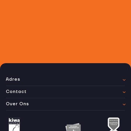
check je dak nu
gratis
Of je nu direct een offerte wilt of eerst een gratis
dakinspectie laat uitvoeren, ons team staat voor je
klaar. We werken snel, eerlijk en in heel Nederland,
met garantie op elk project.
Dakinspectie aanvragen
Contact opnemen
Adres
Contact
Over Ons