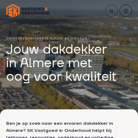
Skip
to
content
DAKWERKZAAMHEDEN IN ALMERE EN OMGEVING
Jouw dakdekker
in Almere met
oog voor kwaliteit
Ben je op zoek naar een ervaren dakdekker in
Almere? SK Vastgoed & Onderhoud helpt bij
lekkages, renovaties, onderhoud en volledige