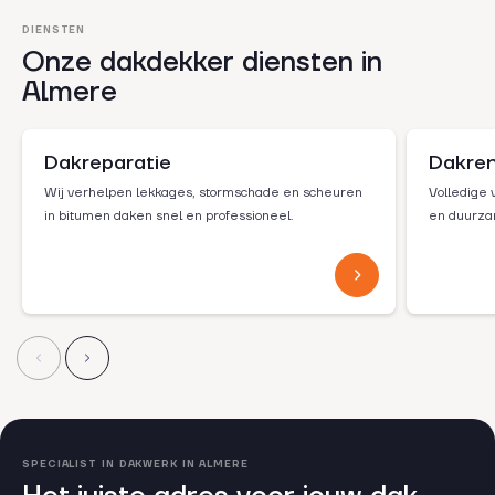
DIENSTEN
Onze dakdekker diensten in
Almere
Dakreparatie
Dakren
Wij verhelpen lekkages, stormschade en scheuren
Volledige v
in bitumen daken snel en professioneel.
en duurza
SPECIALIST IN DAKWERK IN ALMERE