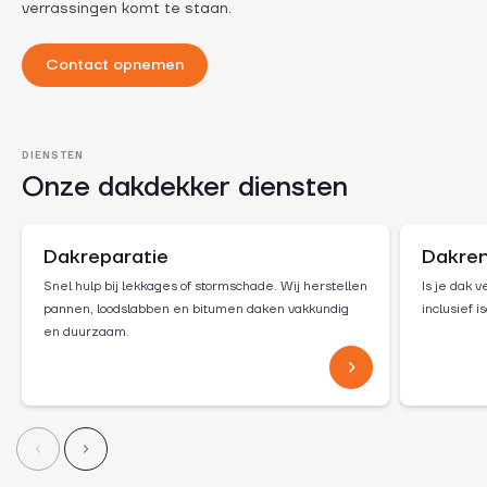
verrassingen komt te staan.
Contact opnemen
DIENSTEN
Onze dakdekker diensten
Dakreparatie
Dakren
Snel hulp bij lekkages of stormschade. Wij herstellen
Is je dak 
pannen, loodslabben en bitumen daken vakkundig
inclusief 
en duurzaam.