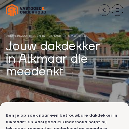
Skip
to
content
DAKWERKZAAMHEDEN IN ALKMAAR EN OMGEVING
Jouw dakdekker
in Alkmaar die
meedenkt
Ben je op zoek naar een betrouwbare dakdekker in
Alkmaar? SK Vastgoed & Onderhoud helpt bij
lekkages, renovaties, onderhoud en complete