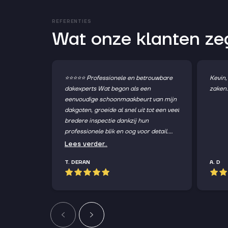
REFERENTIES
Wat onze klanten z
⭐️⭐️⭐️⭐️⭐️ Professionele en betrouwbare
Kevin,
dakexperts Wat begon als een
zaken.
eenvoudige schoonmaakbeurt van mijn
dakgoten, groeide al snel uit tot een veel
bredere inspectie dankzij hun
professionele blik en oog voor detail.
Tijdens het werk ontdekten ze diverse
Lees verder..
verborgen problemen, waaronder een
T. DERAN
A. D
aantal punten die echt dringend waren.
Ze namen de tijd om alles duidelijk uit te
leggen en dachten meteen praktisch
mee. Vandaag hebben ze direct al één
belangrijk onderdeel aangepakt: een
nokrenovatie met kunstmatige
dakmortel. Dit werd vakkundig, schoon