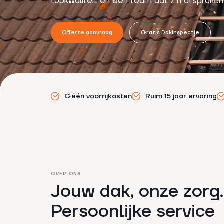
topkwaliteit en een team dat z’n afspraken
Offerte aanvraag
Gratis Dakinspectie
Géén voorrijkosten
Ruim 15 jaar ervaring
OVER ONS
Jouw dak, onze zorg.
Persoonlijke service