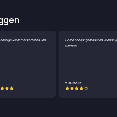
eggen
 aardige kerel met verstand van
Prima schoongemaakt en vriendelij
mensen
T. SIJMONS