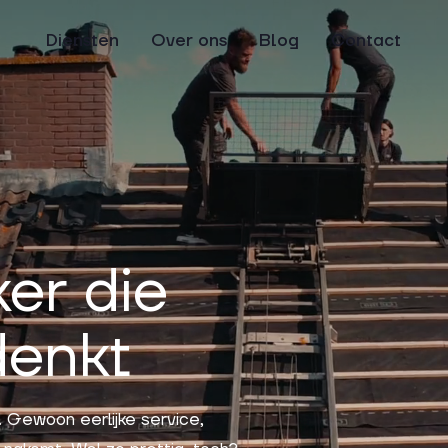
Diensten
Over ons
Blog
Contact
er die
denkt
. Gewoon eerlijke service,