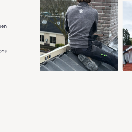
sen
 ons
e