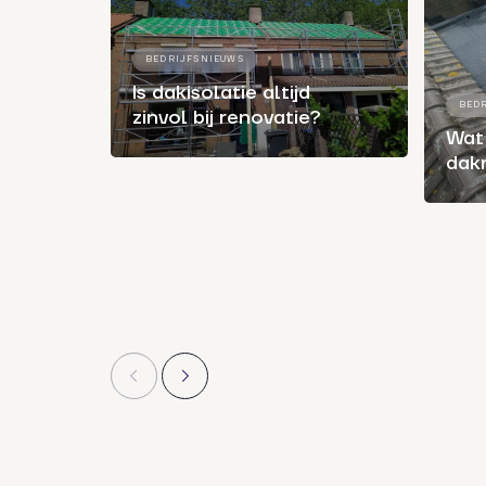
BEDRIJFSNIEUWS
Is dakisolatie altijd
BED
zinvol bij renovatie?
Wat 
dak