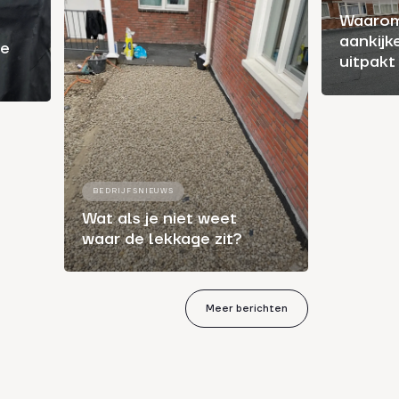
Waarom
aankijk
je
uitpakt
BEDRIJFSNIEUWS
Wat als je niet weet
waar de lekkage zit?
Meer berichten