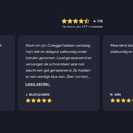
4.7
Op basis van
177
+ reviews
k
Kevin en zijn Colegga hebben vandaag
Meerdere lekk
mijn dak en dakgoot vakkundig onder
Vakkundig en 
handen genomen. Lood gerepareerd en
vervangen de schoorsteen was ook
slecht een gat gerepareerd. Ze hadden
er een aardige klus aan. Zeer correct
geholpen en behandeld. Voor en na
Lees verder..
foto's gekregen. Blij mee.
J. BLACQUIERE
N. VAN