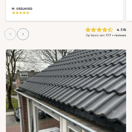
M. GEELHOED
4.7
Op basis van
177
+ reviews