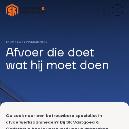
Skip
to
content
AFVOERWERKZAAMHEDEN
Afvoer die doet
wat hij moet doen
Op zoek naar een betrouwbare specialist in
afvoerwerkzaamheden? Bij SK Vastgoed &