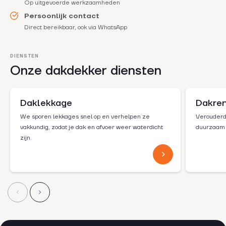
Op uitgevoerde werkzaamheden
Persoonlijk contact
Direct bereikbaar, ook via WhatsApp
DIENSTEN
Onze dakdekker diensten
Daklekkage
Dakren
We sporen lekkages snel op en verhelpen ze
Verouderd 
vakkundig, zodat je dak en afvoer weer waterdicht
duurzaam 
zijn.