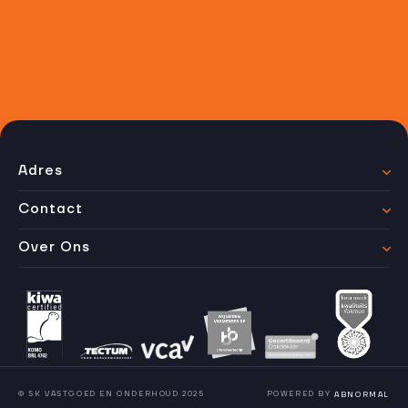
ervoor staat, zonder verrassingen achteraf.
Afvoerinspectie aanvragen
Contact opnemen
Adres
Contact
Over Ons
© SK VASTGOED EN ONDERHOUD 2025
POWERED BY
ABNORMAL