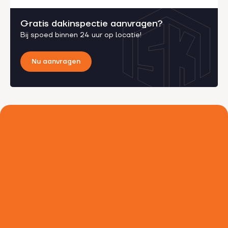
Gratis dakinspectie aanvragen?
Bij spoed binnen 24 uur op locatie!
Nu aanvragen
Voorkom lekkages, laat je afvoer
gratis
controleren
Een verstopte of beschadigde afvoer kan grote
schade veroorzaken. Plan vandaag nog een gratis
inspectie, zodat je precies weet hoe jouw afvoer