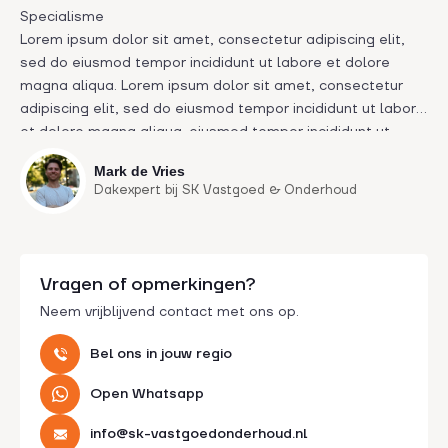
Specialisme
Lorem ipsum dolor sit amet, consectetur adipiscing elit,
sed do eiusmod tempor incididunt ut labore et dolore
magna aliqua. Lorem ipsum dolor sit amet, consectetur
adipiscing elit, sed do eiusmod tempor incididunt ut labore
et dolore magna aliqua. eiusmod tempor incididunt ut
labore et dolore magna aliqua. Ut enim ad minim veniam,
Mark de Vries
eiusmod tempor incididunt ut labore et dolore magna
Dakexpert bij SK Vastgoed & Onderhoud
aliqua. Ut enim ad minim veniam.
Vragen of opmerkingen?
Neem vrijblijvend contact met ons op.
Bel ons in jouw regio
Open Whatsapp
info@sk-vastgoedonderhoud.nl