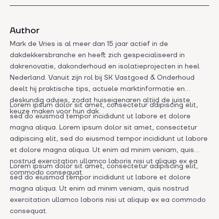
Author
Mark de Vries is al meer dan 15 jaar actief in de
dakdekkersbranche en heeft zich gespecialiseerd in
dakrenovatie, dakonderhoud en isolatieprojecten in heel
Nederland. Vanuit zijn rol bij SK Vastgoed & Onderhoud
deelt hij praktische tips, actuele marktinformatie en
deskundig advies, zodat huiseigenaren altijd de juiste
Lorem ipsum dolor sit amet, consectetur adipiscing elit,
keuze maken voor hun dak.
sed do eiusmod tempor incididunt ut labore et dolore
magna aliqua. Lorem ipsum dolor sit amet, consectetur
adipiscing elit, sed do eiusmod tempor incididunt ut labore
et dolore magna aliqua. Ut enim ad minim veniam, quis
nostrud exercitation ullamco laboris nisi ut aliquip ex ea
Lorem ipsum dolor sit amet, consectetur adipiscing elit,
commodo consequat.
sed do eiusmod tempor incididunt ut labore et dolore
magna aliqua. Ut enim ad minim veniam, quis nostrud
exercitation ullamco laboris nisi ut aliquip ex ea commodo
consequat.