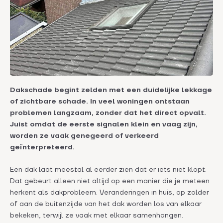
Signalen aan de buitenzijde van het dak
Terugkerende problemen zijn een belangrijk
signaal
Waarom vroeg herkennen zo belangrijk is
Wanneer is het verstandig om actie te
Dakschade begint zelden met een duidelijke lekkage
ondernemen?
of zichtbare schade. In veel woningen ontstaan
Waarom vroeg herkennen verschil maakt
problemen langzaam, zonder dat het direct opvalt.
Juist omdat de eerste signalen klein en vaag zijn,
worden ze vaak genegeerd of verkeerd
geïnterpreteerd.
Een dak laat meestal al eerder zien dat er iets niet klopt.
Dat gebeurt alleen niet altijd op een manier die je meteen
herkent als dakprobleem. Veranderingen in huis, op zolder
of aan de buitenzijde van het dak worden los van elkaar
bekeken, terwijl ze vaak met elkaar samenhangen.