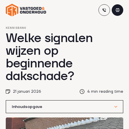
Skip
KENNISBANK
Welke signalen
to
content
wijzen op
beginnende
dakschade?
21 januari 2026
4 min reading time
Inhoudsopgave
Signalen aan de binnenzijde van de woning
Veranderingen op zolder of onder het dak