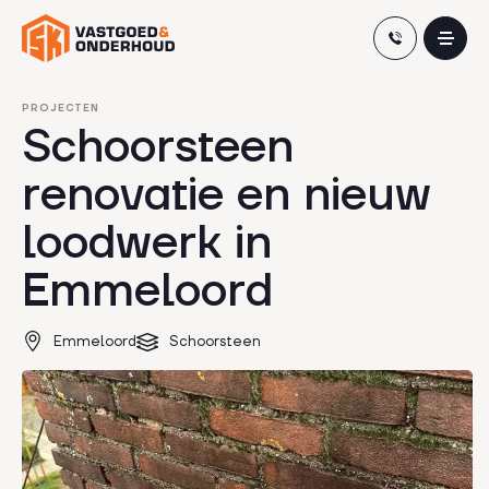
Skip
PROJECTEN
Schoorsteen
to
content
renovatie en nieuw
loodwerk in
Emmeloord
Emmeloord
Schoorsteen